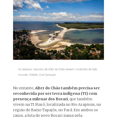
As belezas naturais de Alter do Chão atraem visitantes de todo
mundo. Crédito: Uirá Carauari
No entanto,
Alter do Chão também precisa ser
reconhecida por ser terra indígena (TI) com
presença milenar dos Borari
, que também
vivem na TI Maró, localizada no Rio Arapiuns, na
região do Baixo Tapajós, no Pará. Em ambos os
casos, a luta do povo Borari passa pela